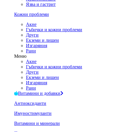
Язва и гастрит
Кожни проблеми
Акне
Гъбички и кожни проблеми
Други
Екземи и лишеи
Изгаряния
Рани
Меню
Акне
Гъбички и кожни проблеми
Други
Екземи и лишеи
Изгаряния
Рани
Витамини и добавки
Антиоксиданти
Имуностимуланти
Витамини и минерали