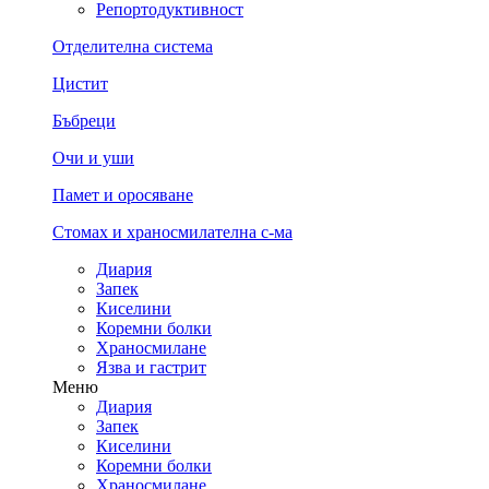
Репортодуктивност
Отделителна система
Цистит
Бъбреци
Очи и уши
Памет и оросяване
Стомах и храносмилателна с-ма
Диария
Запек
Киселини
Коремни болки
Храносмилане
Язва и гастрит
Меню
Диария
Запек
Киселини
Коремни болки
Храносмилане