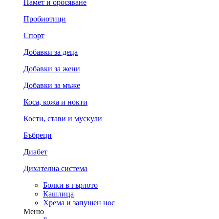
Памет и оросяване
Пробиотици
Спорт
Добавки за деца
Добавки за жени
Добавки за мъже
Коса, кожа и нокти
Кости, стави и мускули
Бъбреци
Диабет
Дихателна система
Болки в гърлото
Кашлица
Хрема и запушен нос
Меню