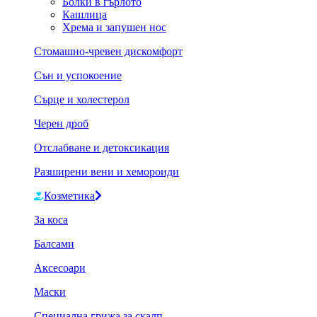
Болки в гърлото
Кашлица
Хрема и запушен нос
Стомашно-чревен дискомфорт
Сън и успокоение
Сърце и холестерол
Черен дроб
Отслабване и детоксикация
Разширени вени и хемороиди
Козметика
За коса
Балсами
Аксесоари
Маски
Специална грижа за скалп