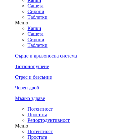
Капки
Сашета
Сиропи
Таблетки
Меню
Капки
Сашета
Сиропи
Таблетки
Сърце и кръвоносна система
Тютюнопушене
Стрес и безсъние
Черен дроб
Мъжко здраве
Потентност
Простата
Репортодуктивност
Меню
Потентност
Простата