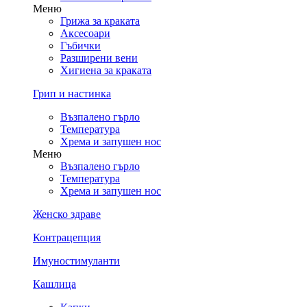
Меню
Грижа за краката
Аксесоари
Гъбички
Разширени вени
Хигиена за краката
Грип и настинка
Възпалено гърло
Температура
Хрема и запушен нос
Меню
Възпалено гърло
Температура
Хрема и запушен нос
Женско здраве
Контрацепция
Имуностимуланти
Кашлица