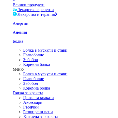
Всички продукти
Лекарства с рецепта
Лекарства и терапия
Алергии
Анемия
Болка
Болка в мускули и стави
Главоболие
Зъбобол
Коремна болка
Меню
Болка в мускули и стави
Главоболие
Зъбобол
Коремна болка
Грижа за краката
Грижа за краката
Аксесоари
Гъбички
Разширени вени
Хигиена за краката