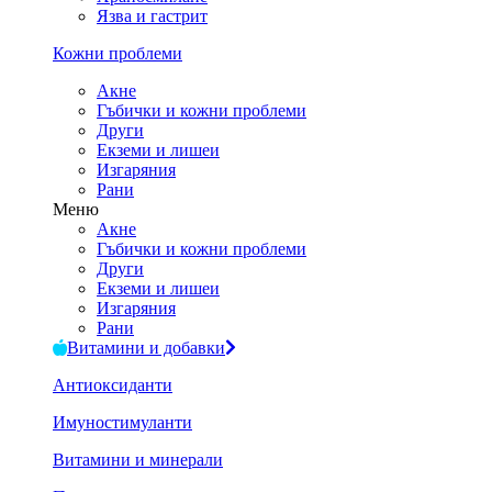
Язва и гастрит
Кожни проблеми
Акне
Гъбички и кожни проблеми
Други
Екземи и лишеи
Изгаряния
Рани
Меню
Акне
Гъбички и кожни проблеми
Други
Екземи и лишеи
Изгаряния
Рани
Витамини и добавки
Антиоксиданти
Имуностимуланти
Витамини и минерали