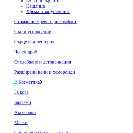
Болки в гърлото
Кашлица
Хрема и запушен нос
Стомашно-чревен дискомфорт
Сън и успокоение
Сърце и холестерол
Черен дроб
Отслабване и детоксикация
Разширени вени и хемороиди
Козметика
За коса
Балсами
Аксесоари
Маски
Специална грижа за скалп