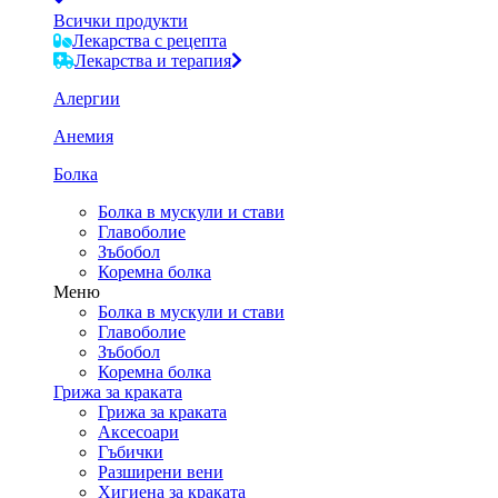
Всички продукти
Лекарства с рецепта
Лекарства и терапия
Алергии
Анемия
Болка
Болка в мускули и стави
Главоболие
Зъбобол
Коремна болка
Меню
Болка в мускули и стави
Главоболие
Зъбобол
Коремна болка
Грижа за краката
Грижа за краката
Аксесоари
Гъбички
Разширени вени
Хигиена за краката