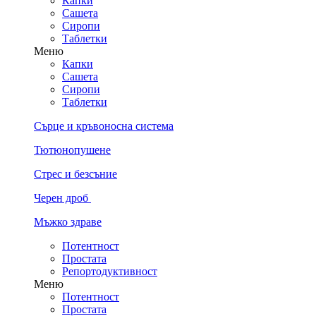
Капки
Сашета
Сиропи
Таблетки
Меню
Капки
Сашета
Сиропи
Таблетки
Сърце и кръвоносна система
Тютюнопушене
Стрес и безсъние
Черен дроб
Мъжко здраве
Потентност
Простата
Репортодуктивност
Меню
Потентност
Простата