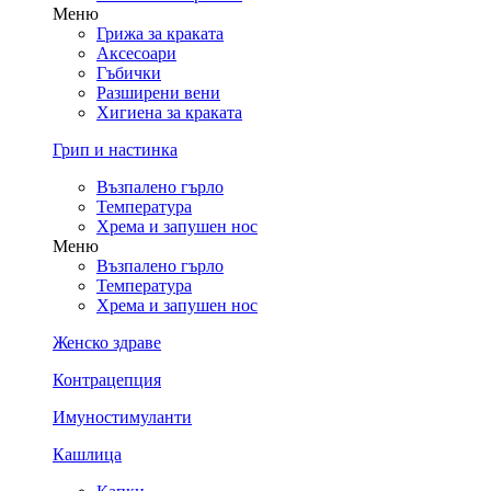
Меню
Грижа за краката
Аксесоари
Гъбички
Разширени вени
Хигиена за краката
Грип и настинка
Възпалено гърло
Температура
Хрема и запушен нос
Меню
Възпалено гърло
Температура
Хрема и запушен нос
Женско здраве
Контрацепция
Имуностимуланти
Кашлица