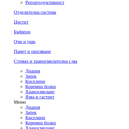
Репортодуктивност
Отделителна система
Цистит
Бъбреци
Очи и уши
Памет и оросяване
Стомах и храносмилателна с-ма
Диария
Запек
Киселини
Коремни болки
Храносмилане
Язва и гастрит
Меню
Диария
Запек
Киселини
Коремни болки
Храносмилане