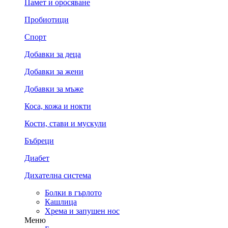
Памет и оросяване
Пробиотици
Спорт
Добавки за деца
Добавки за жени
Добавки за мъже
Коса, кожа и нокти
Кости, стави и мускули
Бъбреци
Диабет
Дихателна система
Болки в гърлото
Кашлица
Хрема и запушен нос
Меню