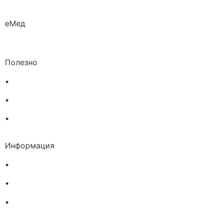
еМед
Полезно
•
Изпълнителна агенция по лекарствата
•
Български фармацевтичен съюз
•
Българска асоциация на помощник-фармацевтите
Информация
•
Доставка
•
Екип
•
За нас