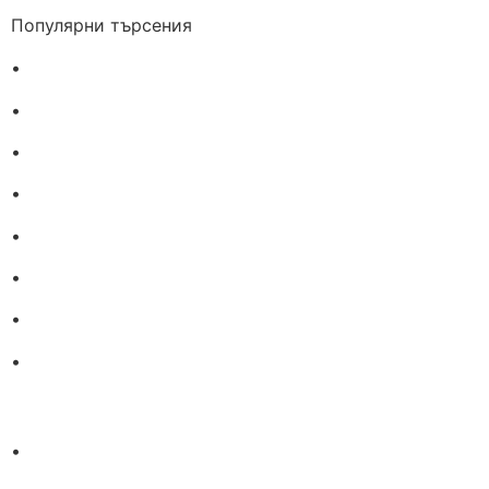
Популярни търсения
•
Лекарства за алергия
•
Лекарство за главоболие
•
Лекарство за зъбобол
•
Лекарства за грип
•
Лекарства за възпалено гърло
•
Лекарства за температура
•
Лечение на хрема
•
Лекарства за кашлица
•
Лечение на разширени вени