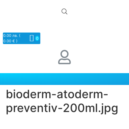
0.00
лв.
(
0
0.00 € )
bioderm-atoderm-
preventiv-200ml.jpg