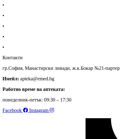
•
Екип
•
За нас
•
Общи условия
•
Политика за поверителност
•
Блог
Контакти
гр.София, Манастирски ливади, ж.к.Бокар №21-партер
Имейл:
apteka@emed.bg
Работно време на аптеката:
понеделник-петък: 09:30 – 17:30
Facebook
Instagram