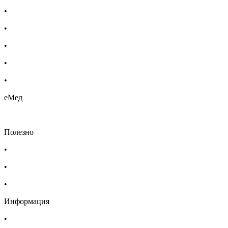
•
Бебешка козметика
•
Етерични масла
•
Хомеопатия
•
Хранителни добавки
•
Био козметика
еМед
Полезно
•
Изпълнителна агенция по лекарствата
•
Български фармацевтичен съюз
•
Българска асоциация на помощник-фармацевтите
Информация
•
Доставка