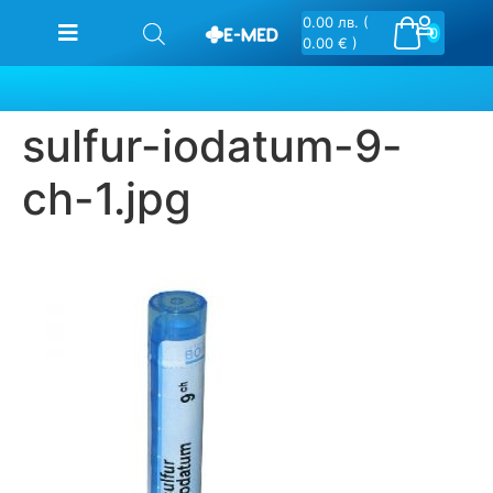
0.00
лв.
(
0
0.00 € )
sulfur-iodatum-9-
ch-1.jpg