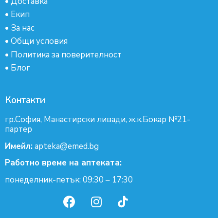
•
Доставка
•
Екип
•
За нас
•
Общи условия
•
Политика за поверителност
•
Блог
Контакти
гр.София, Манастирски ливади, ж.к.Бокар №21-
партер
Имейл:
apteka@emed.bg
Работно време на аптеката:
понеделник-петък: 09:30 – 17:30