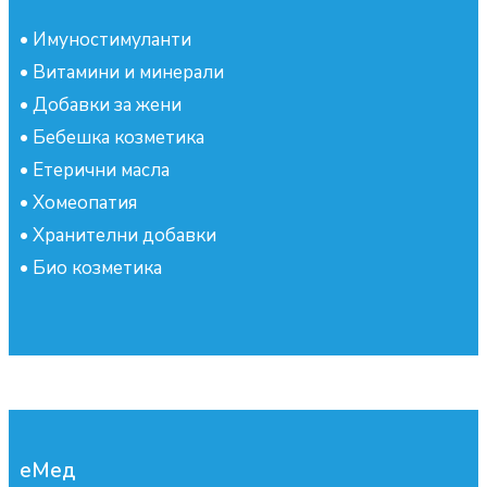
•
Имуностимуланти
•
Витамини и минерали
•
Добавки за жени
•
Бебешка козметика
•
Етерични масла
•
Хомеопатия
•
Хранителни добавки
•
Био козметика
еМед