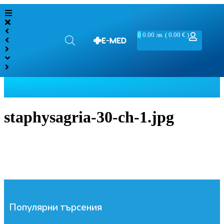
0
0.00
лв.
( 0.00 € )
staphysagria-30-ch-1.jpg
Популярни търсения