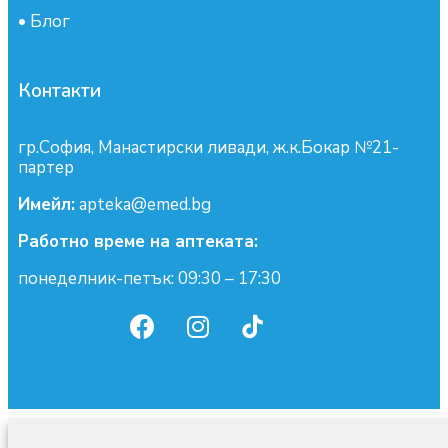
•
Блог
Контакти
гр.София, Манастирски ливади, ж.к.Бокар №21-
партер
Имейл:
apteka@emed.bg
Работно време на аптеката:
понеделник-петък: 09:30 – 17:30
0