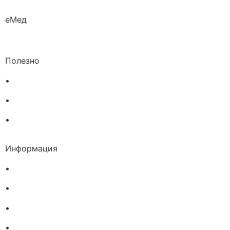
еМед
Полезно
•
Изпълнителна агенция по лекарствата
•
Български фармацевтичен съюз
•
Българска асоциация на помощник-фармацевтите
Информация
•
Доставка
•
Екип
•
За нас
•
Общи условия