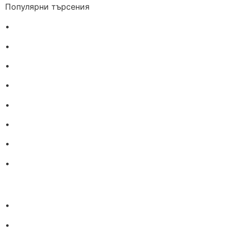
Популярни търсения
•
Лекарства за алергия
•
Лекарство за главоболие
•
Лекарство за зъбобол
•
Лекарства за грип
•
Лекарства за възпалено гърло
•
Лекарства за температура
•
Лечение на хрема
•
Лекарства за кашлица
•
Лечение на разширени вени
•
Лекарства за болка в мускули и стави