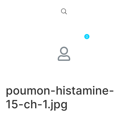
0.00
лв.
( 0.00 € )
0
poumon-histamine-
15-ch-1.jpg