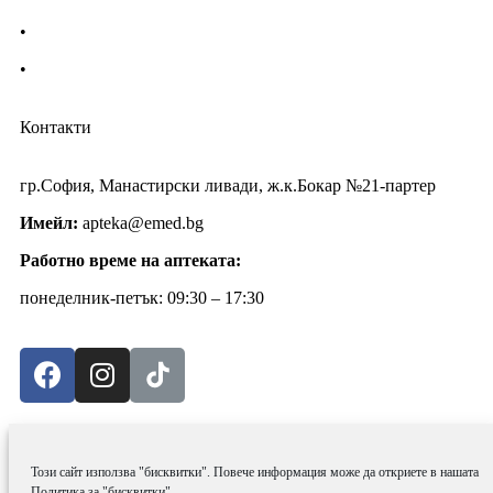
•
Политика за поверителност
•
Блог
Контакти
гр.София, Манастирски ливади, ж.к.Бокар №21-партер
Имейл:
apteka@emed.bg
Работно време на аптеката:
понеделник-петък: 09:30 – 17:30
0
Кошница
Този сайт използва "бисквитки". Повече информация може да откриете в нашата
Политика за "бисквитки"