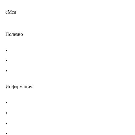
еМед
Полезно
•
Изпълнителна агенция по лекарствата
•
Български фармацевтичен съюз
•
Българска асоциация на помощник-фармацевтите
Информация
•
Доставка
•
Екип
•
За нас
•
Общи условия