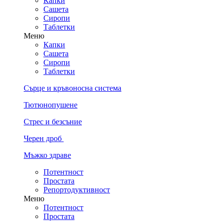
Капки
Сашета
Сиропи
Таблетки
Меню
Капки
Сашета
Сиропи
Таблетки
Сърце и кръвоносна система
Тютюнопушене
Стрес и безсъние
Черен дроб
Мъжко здраве
Потентност
Простата
Репортодуктивност
Меню
Потентност
Простата