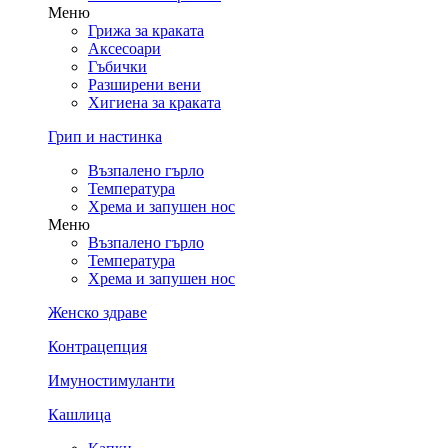
Меню
Грижа за краката
Аксесоари
Гъбички
Разширени вени
Хигиена за краката
Грип и настинка
Възпалено гърло
Температура
Хрема и запушен нос
Меню
Възпалено гърло
Температура
Хрема и запушен нос
Женско здраве
Контрацепция
Имуностимуланти
Кашлица