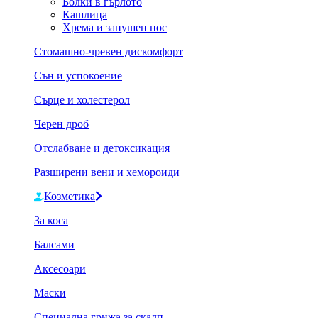
Болки в гърлото
Кашлица
Хрема и запушен нос
Стомашно-чревен дискомфорт
Сън и успокоение
Сърце и холестерол
Черен дроб
Отслабване и детоксикация
Разширени вени и хемороиди
Козметика
За коса
Балсами
Аксесоари
Маски
Специална грижа за скалп