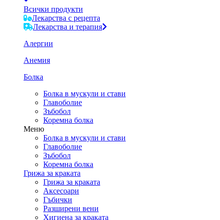
Всички продукти
Лекарства с рецепта
Лекарства и терапия
Алергии
Анемия
Болка
Болка в мускули и стави
Главоболие
Зъбобол
Коремна болка
Меню
Болка в мускули и стави
Главоболие
Зъбобол
Коремна болка
Грижа за краката
Грижа за краката
Аксесоари
Гъбички
Разширени вени
Хигиена за краката