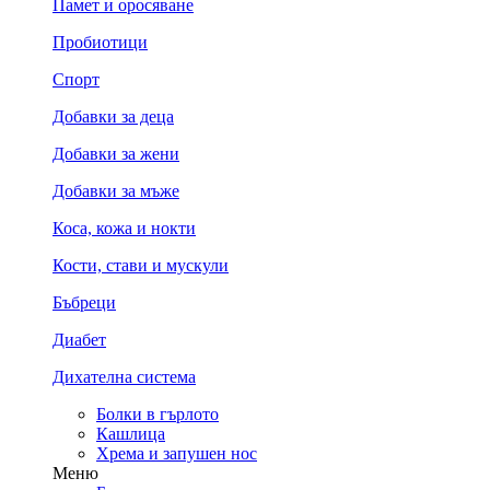
Памет и оросяване
Пробиотици
Спорт
Добавки за деца
Добавки за жени
Добавки за мъже
Коса, кожа и нокти
Кости, стави и мускули
Бъбреци
Диабет
Дихателна система
Болки в гърлото
Кашлица
Хрема и запушен нос
Меню