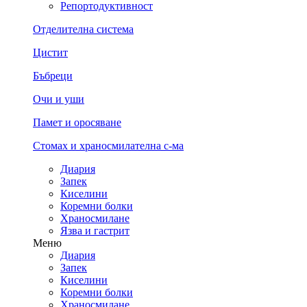
Репортодуктивност
Отделителна система
Цистит
Бъбреци
Очи и уши
Памет и оросяване
Стомах и храносмилателна с-ма
Диария
Запек
Киселини
Коремни болки
Храносмилане
Язва и гастрит
Меню
Диария
Запек
Киселини
Коремни болки
Храносмилане