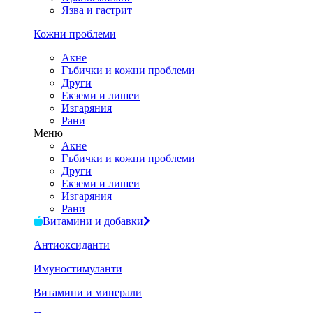
Язва и гастрит
Кожни проблеми
Акне
Гъбички и кожни проблеми
Други
Екземи и лишеи
Изгаряния
Рани
Меню
Акне
Гъбички и кожни проблеми
Други
Екземи и лишеи
Изгаряния
Рани
Витамини и добавки
Антиоксиданти
Имуностимуланти
Витамини и минерали