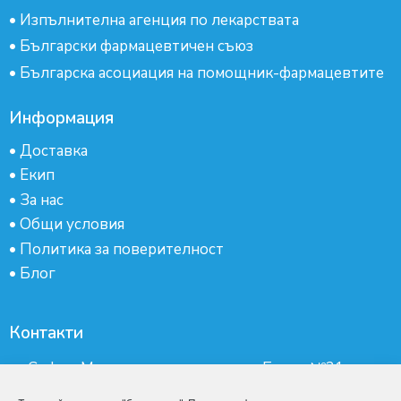
•
Изпълнителна агенция по лекарствата
•
Български фармацевтичен съюз
•
Българска асоциация на помощник-фармацевтите
Информация
•
Доставка
•
Екип
•
За нас
•
Общи условия
•
Политика за поверителност
•
Блог
Контакти
гр.София, Манастирски ливади, ж.к.Бокар №21-
партер