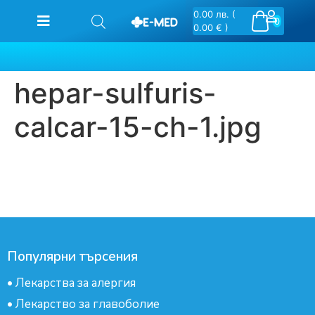
0.00
лв.
(
0
0.00 € )
hepar-sulfuris-
calcar-15-ch-1.jpg
Популярни търсения
•
Лекарства за алергия
•
Лекарство за главоболие