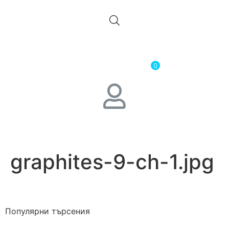
0.00
лв.
( 0.00 € )
0
graphites-9-ch-1.jpg
Популярни търсения