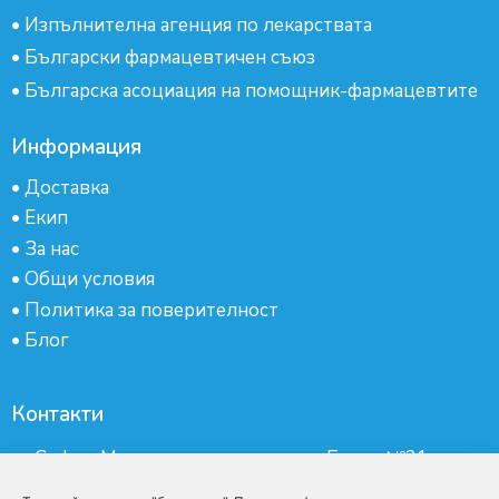
•
Изпълнителна агенция по лекарствата
•
Български фармацевтичен съюз
•
Българска асоциация на помощник-фармацевтите
Информация
•
Доставка
•
Екип
•
За нас
•
Общи условия
•
Политика за поверителност
•
Блог
Контакти
гр.София, Манастирски ливади, ж.к.Бокар №21-
партер