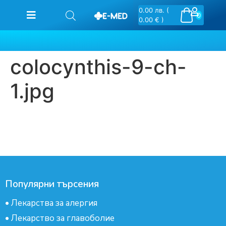
0.00
лв.
(
0
0.00 € )
colocynthis-9-ch-
1.jpg
Популярни търсения
•
Лекарства за алергия
•
Лекарство за главоболие