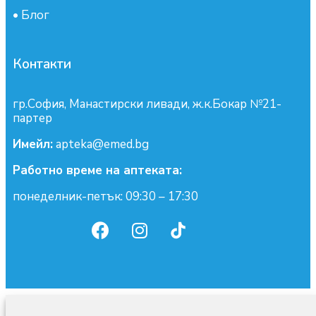
•
Блог
Контакти
гр.София, Манастирски ливади, ж.к.Бокар №21-
партер
Имейл:
apteka@emed.bg
Работно време на аптеката:
понеделник-петък: 09:30 – 17:30
0