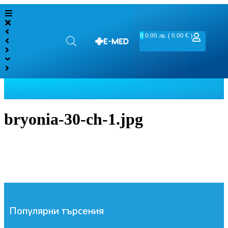
0
0.00
лв.
( 0.00 € )
bryonia-30-ch-1.jpg
Популярни търсения