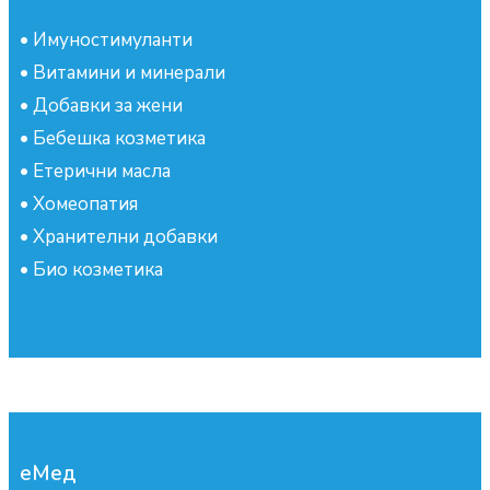
•
Имуностимуланти
•
Витамини и минерали
•
Добавки за жени
•
Бебешка козметика
•
Етерични масла
•
Хомеопатия
•
Хранителни добавки
•
Био козметика
еМед