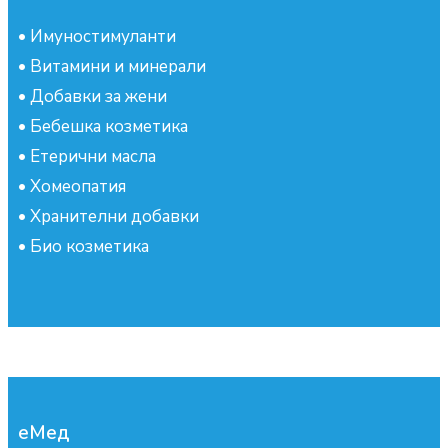
•
Имуностимуланти
•
Витамини и минерали
•
Добавки за жени
•
Бебешка козметика
•
Етерични масла
•
Хомеопатия
•
Хранителни добавки
•
Био козметика
еМед