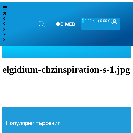
0
0.00
лв.
( 0.00 € )
elgidium-chzinspiration-s-1.jpg
Популярни търсения