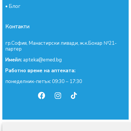
•
Блог
Контакти
гр.София, Манастирски ливади, ж.к.Бокар №21-
партер
Имейл:
apteka@emed.bg
Работно време на аптеката:
понеделник-петък: 09:30 – 17:30
0