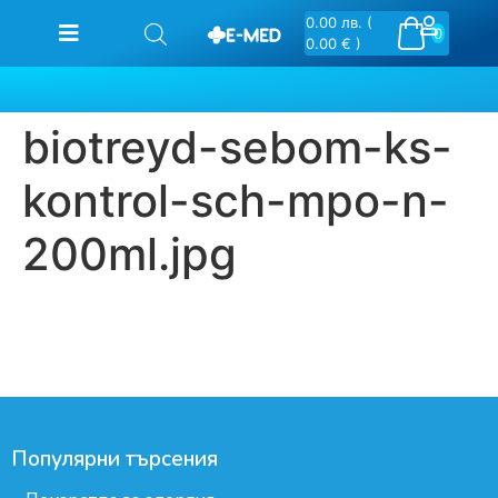
0.00
лв.
(
0
0.00 € )
biotreyd-sebom-ks-
kontrol-sch-mpo-n-
200ml.jpg
Популярни търсения