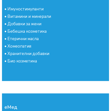
•
Имуностимуланти
•
Витамини и минерали
•
Добавки за жени
•
Бебешка козметика
•
Етерични масла
•
Хомеопатия
•
Хранителни добавки
•
Био козметика
еМед