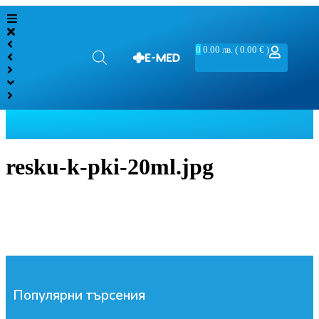
0
0.00
лв.
( 0.00 € )
resku-k-pki-20ml.jpg
Популярни търсения