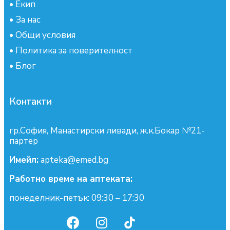
•
Екип
•
За нас
•
Общи условия
•
Политика за поверителност
•
Блог
Контакти
гр.София, Манастирски ливади, ж.к.Бокар №21-
партер
Имейл:
apteka@emed.bg
Работно време на аптеката:
понеделник-петък: 09:30 – 17:30