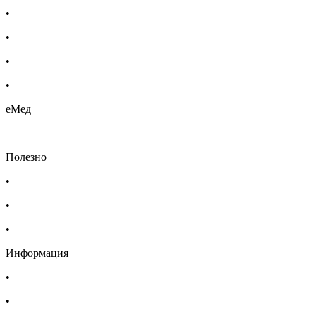
•
Етерични масла
•
Хомеопатия
•
Хранителни добавки
•
Био козметика
еМед
Полезно
•
Изпълнителна агенция по лекарствата
•
Български фармацевтичен съюз
•
Българска асоциация на помощник-фармацевтите
Информация
•
Доставка
•
Екип