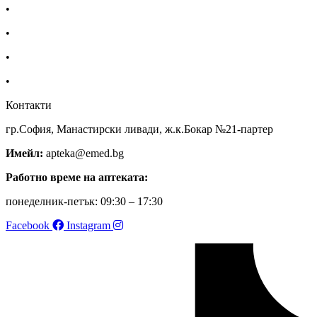
•
За нас
•
Общи условия
•
Политика за поверителност
•
Блог
Контакти
гр.София, Манастирски ливади, ж.к.Бокар №21-партер
Имейл:
apteka@emed.bg
Работно време на аптеката:
понеделник-петък: 09:30 – 17:30
Facebook
Instagram