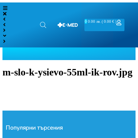
0
0.00
лв.
( 0.00 € )
m-slo-k-ysievo-55ml-ik-rov.jpg
Популярни търсения