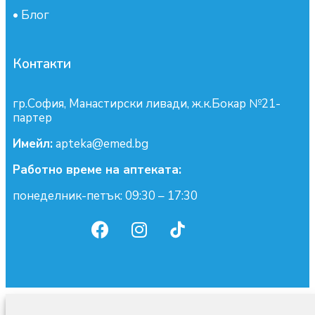
•
Блог
Контакти
гр.София, Манастирски ливади, ж.к.Бокар №21-
партер
Имейл:
apteka@emed.bg
Работно време на аптеката:
понеделник-петък: 09:30 – 17:30
0