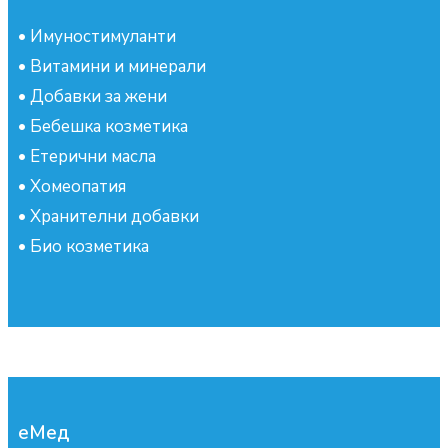
•
Имуностимуланти
•
Витамини и минерали
•
Добавки за жени
•
Бебешка козметика
•
Етерични масла
•
Хомеопатия
•
Хранителни добавки
•
Био козметика
еМед