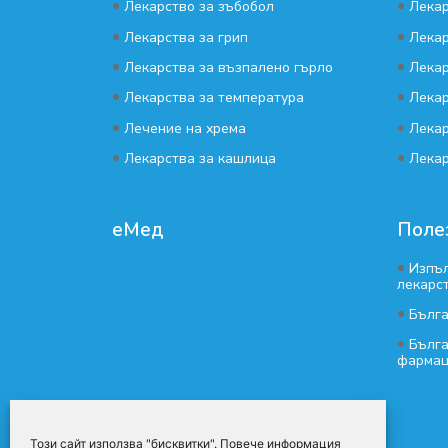
•
•
Лекарство за зъбобол
Лекар
•
•
Лекарства за грип
Лекар
•
•
Лекарства за възпалено гърло
Лекар
•
•
Лекарства за температура
Лекар
•
•
Лечение на хрема
Лекар
•
•
Лекарства за кашлица
Лекар
еМед
Поле
•
Изпъл
лекарс
•
Бълг
•
Бълга
фармац
Този сайт използва "бисквитки". Повече информация