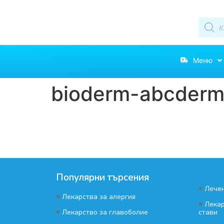
Меню
bioderm-abcderm
Популярни търсения
•
Лечен
•
Лекарства за алергия
•
Лекар
•
Лекарство за главоболие
стави