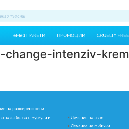
eMed ПАКЕТИ
ПРОМОЦИИ
CRUELTY FREE
-change-intenziv-krem
ие на разширени вени
•
ства за болка в мускули и
Лечение на акне
•
Лечение на гъбички