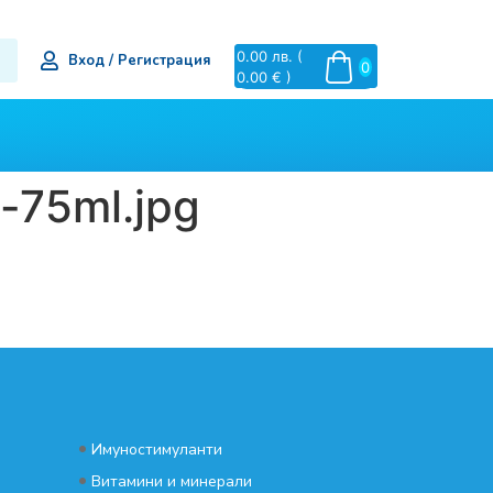
0.00
лв.
(
Вход / Регистрация
0
0.00 € )
-75ml.jpg
•
Имуностимуланти
•
Витамини и минерали