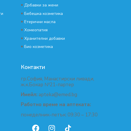
•
Добавки за жени
•
ти
Бебешка козметика
•
Етерични масла
•
Хомеопатия
•
Хранителни добавки
•
Био козметика
Контакти
гр.София, Манастирски ливади,
ж.к.Бокар №21-партер
Имейл:
apteka@emed.bg
Работно време на аптеката:
понеделник-петък: 09:30 – 17:30