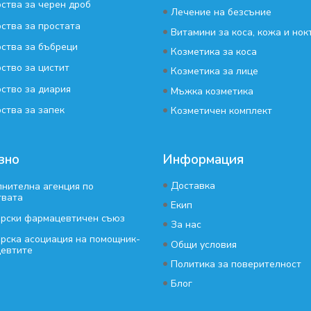
ства за черен дроб
•
Лечение на безсъние
ства за простата
•
Витамини за коса, кожа и нок
ства за бъбреци
•
Козметика за коса
ство за цистит
•
Козметика за лице
ство за диария
•
Мъжка козметика
•
ства за запек
Козметичен комплект
зно
Информация
•
Доставка
нителна агенция по
твата
•
Екип
арски фармацевтичен съюз
•
За нас
рска асоциация на помощник-
•
Общи условия
евтите
•
Политика за поверителност
•
Блог