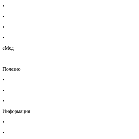
•
Етерични масла
•
Хомеопатия
•
Хранителни добавки
•
Био козметика
еМед
Полезно
•
Изпълнителна агенция по лекарствата
•
Български фармацевтичен съюз
•
Българска асоциация на помощник-фармацевтите
Информация
•
Доставка
•
Екип