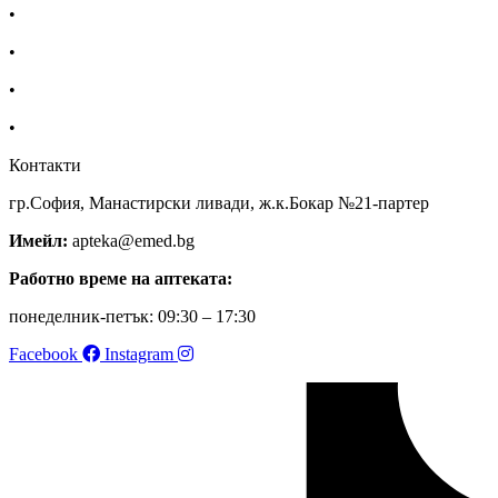
•
За нас
•
Общи условия
•
Политика за поверителност
•
Блог
Контакти
гр.София, Манастирски ливади, ж.к.Бокар №21-партер
Имейл:
apteka@emed.bg
Работно време на аптеката:
понеделник-петък: 09:30 – 17:30
Facebook
Instagram