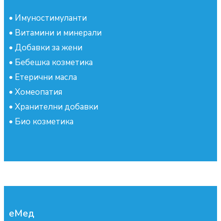
•
Имуностимуланти
•
Витамини и минерали
•
Добавки за жени
•
Бебешка козметика
•
Етерични масла
•
Хомеопатия
•
Хранителни добавки
•
Био козметика
еМед