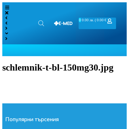
0
0.00
лв.
( 0.00 € )
schlemnik-t-bl-150mg30.jpg
Популярни търсения