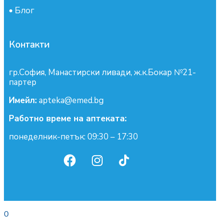
•
Блог
Контакти
гр.София, Манастирски ливади, ж.к.Бокар №21-
партер
Имейл:
apteka@emed.bg
Работно време на аптеката:
понеделник-петък: 09:30 – 17:30
0