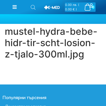
0.00
лв.
(
0
0.00 € )
mustel-hydra-bebe-
hidr-tir-scht-losion-
z-tjalo-300ml.jpg
Популярни търсения