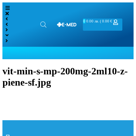
0
0.00
лв.
( 0.00 € )
vit-min-s-mp-200mg-2ml10-z-
piene-sf.jpg