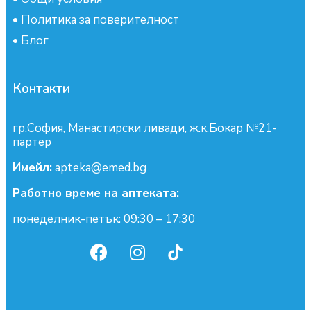
•
Политика за поверителност
•
Блог
Контакти
гр.София, Манастирски ливади, ж.к.Бокар №21-
партер
Имейл:
apteka@emed.bg
Работно време на аптеката:
понеделник-петък: 09:30 – 17:30