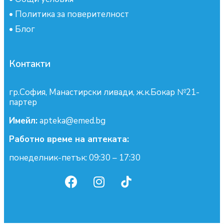
•
Политика за поверителност
•
Блог
Контакти
гр.София, Манастирски ливади, ж.к.Бокар №21-
партер
Имейл:
apteka@emed.bg
Работно време на аптеката:
понеделник-петък: 09:30 – 17:30