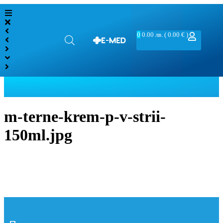
0
0.00
лв.
( 0.00 € )
m-terne-krem-p-v-strii-
150ml.jpg