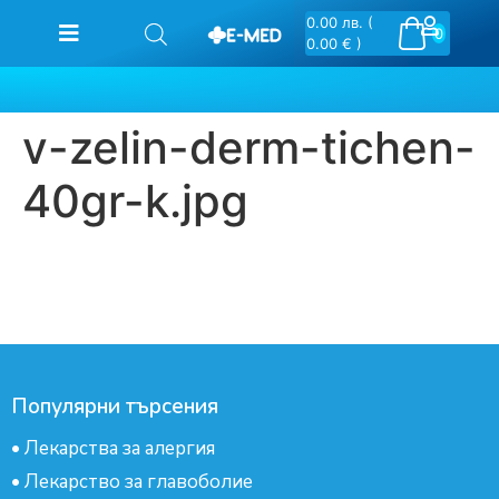
0.00
лв.
(
0
0.00 € )
v-zelin-derm-tichen-
40gr-k.jpg
Популярни търсения
•
Лекарства за алергия
•
Лекарство за главоболие