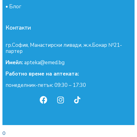
•
Блог
Контакти
гр.София, Манастирски ливади, ж.к.Бокар №21-
партер
Имейл:
apteka@emed.bg
Работно време на аптеката:
понеделник-петък: 09:30 – 17:30
0