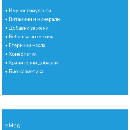
•
Имуностимуланти
•
Витамини и минерали
•
Добавки за жени
•
Бебешка козметика
•
Етерични масла
•
Хомеопатия
•
Хранителни добавки
•
Био козметика
еМед