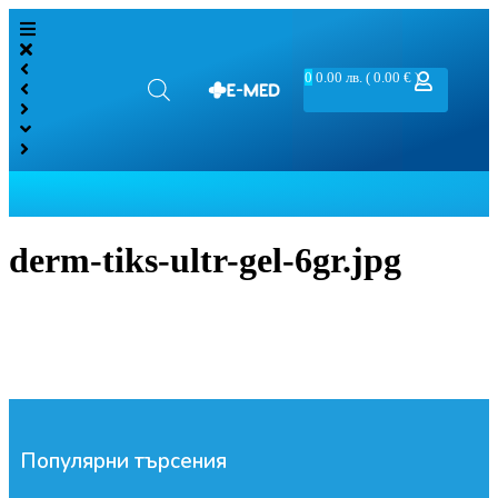
0
0.00
лв.
( 0.00 € )
derm-tiks-ultr-gel-6gr.jpg
Популярни търсения