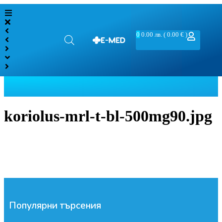
0
0.00
лв.
( 0.00 € )
koriolus-mrl-t-bl-500mg90.jpg
Популярни търсения