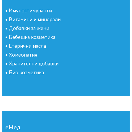
•
Имуностимуланти
•
Витамини и минерали
•
Добавки за жени
•
Бебешка козметика
•
Етерични масла
•
Хомеопатия
•
Хранителни добавки
•
Био козметика
еМед