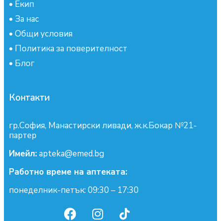
•
Екип
•
За нас
•
Общи условия
•
Политика за поверителност
•
Блог
Контакти
гр.София, Манастирски ливади, ж.к.Бокар №21-
партер
Имейл:
apteka@emed.bg
Работно време на аптеката:
понеделник-петък: 09:30 – 17:30