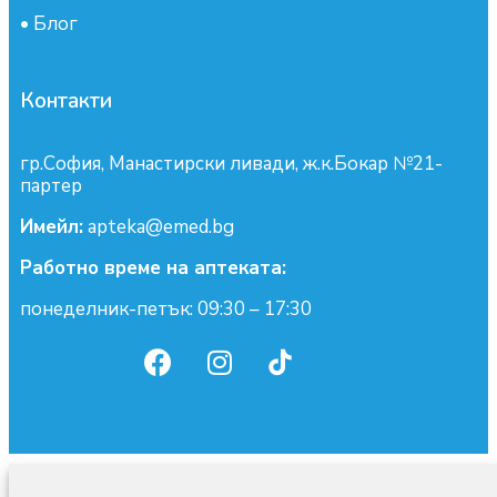
•
Блог
Контакти
гр.София, Манастирски ливади, ж.к.Бокар №21-
партер
Имейл:
apteka@emed.bg
Работно време на аптеката:
понеделник-петък: 09:30 – 17:30
0