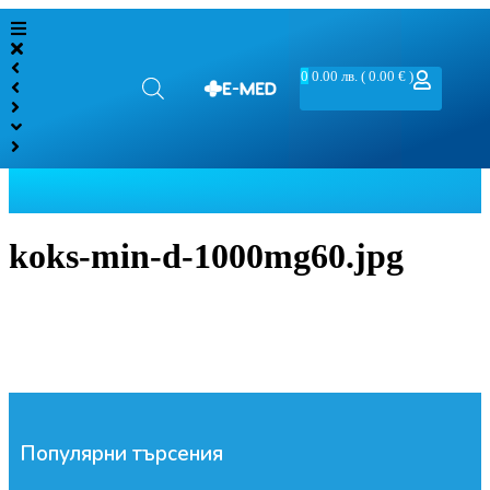
0
0.00
лв.
( 0.00 € )
koks-min-d-1000mg60.jpg
Популярни търсения