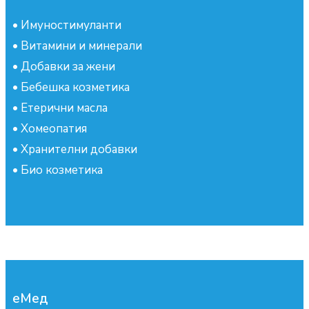
•
Имуностимуланти
•
Витамини и минерали
•
Добавки за жени
•
Бебешка козметика
•
Етерични масла
•
Хомеопатия
•
Хранителни добавки
•
Био козметика
еМед