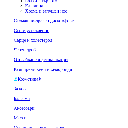
Болки в гърлото
Кашлица
Хрема и запушен нос
Стомашно-чревен дискомфорт
Сън и успокоение
Сърце и холестерол
Черен дроб
Отслабване и детоксикация
Разширени вени и хемороиди
Козметика
За коса
Балсами
Аксесоари
Маски
Специална грижа за скалп