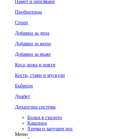
Памет и оросяване
Пробиотици
Спорт
Добавки за деца
Добавки за жени
Добавки за мъже
Коса, кожа и нокти
Кости, стави и мускули
Бъбреци
Диабет
Дихателна система
Болки в гърлото
Кашлица
Хрема и запушен нос
Меню