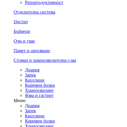
Репортодуктивност
Отделителна система
Цистит
Бъбреци
Очи и уши
Памет и оросяване
Стомах и храносмилателна с-ма
Диария
Запек
Киселини
Коремни болки
Храносмилане
Язва и гастрит
Меню
Диария
Запек
Киселини
Коремни болки
Храносмилане