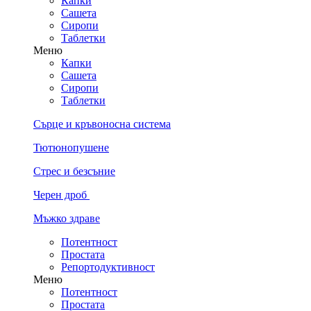
Капки
Сашета
Сиропи
Таблетки
Меню
Капки
Сашета
Сиропи
Таблетки
Сърце и кръвоносна система
Тютюнопушене
Стрес и безсъние
Черен дроб
Мъжко здраве
Потентност
Простата
Репортодуктивност
Меню
Потентност
Простата