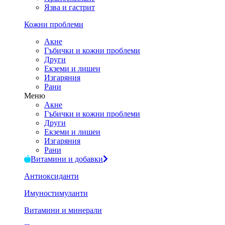
Язва и гастрит
Кожни проблеми
Акне
Гъбички и кожни проблеми
Други
Екземи и лишеи
Изгаряния
Рани
Меню
Акне
Гъбички и кожни проблеми
Други
Екземи и лишеи
Изгаряния
Рани
Витамини и добавки
Антиоксиданти
Имуностимуланти
Витамини и минерали