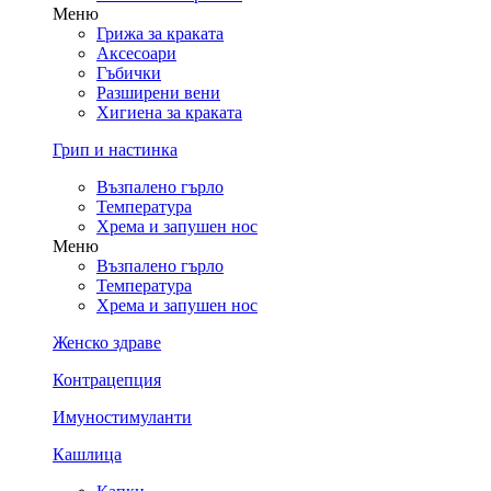
Меню
Грижа за краката
Аксесоари
Гъбички
Разширени вени
Хигиена за краката
Грип и настинка
Възпалено гърло
Температура
Хрема и запушен нос
Меню
Възпалено гърло
Температура
Хрема и запушен нос
Женско здраве
Контрацепция
Имуностимуланти
Кашлица