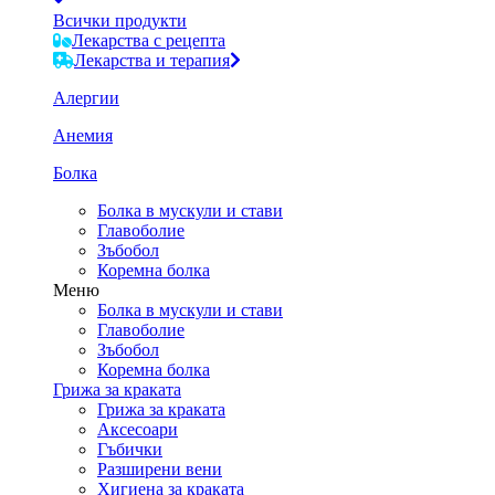
Всички продукти
Лекарства с рецепта
Лекарства и терапия
Алергии
Анемия
Болка
Болка в мускули и стави
Главоболие
Зъбобол
Коремна болка
Меню
Болка в мускули и стави
Главоболие
Зъбобол
Коремна болка
Грижа за краката
Грижа за краката
Аксесоари
Гъбички
Разширени вени
Хигиена за краката