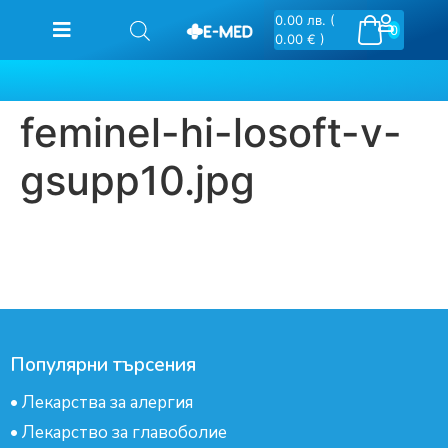
0.00
лв.
(
0
0.00 € )
feminel-hi-losoft-v-
gsupp10.jpg
Популярни търсения
•
Лекарства за алергия
•
Лекарство за главоболие