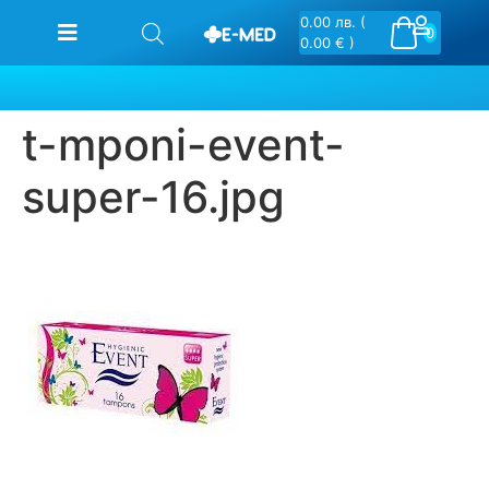
0.00
лв.
(
0
0.00 € )
t-mponi-event-
super-16.jpg