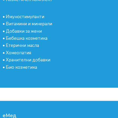
•
Имуностимуланти
•
Витамини и минерали
•
Добавки за жени
•
Бебешка козметика
•
Етерични масла
•
Хомеопатия
•
Хранителни добавки
•
Био козметика
еМед