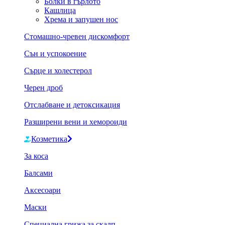
Болки в гърлото
Кашлица
Хрема и запушен нос
Стомашно-чревен дискомфорт
Сън и успокоение
Сърце и холестерол
Черен дроб
Отслабване и детоксикация
Разширени вени и хемороиди
Козметика
За коса
Балсами
Аксесоари
Маски
Специална грижа за скалп