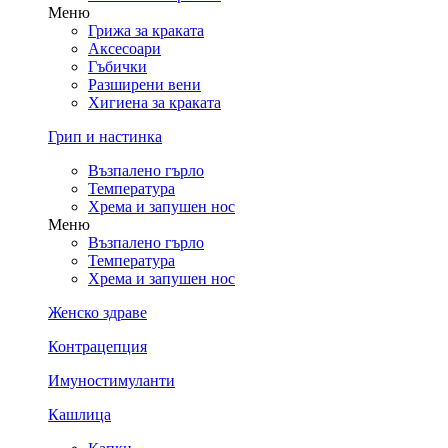
Меню
Грижа за краката
Аксесоари
Гъбички
Разширени вени
Хигиена за краката
Грип и настинка
Възпалено гърло
Температура
Хрема и запушен нос
Меню
Възпалено гърло
Температура
Хрема и запушен нос
Женско здраве
Контрацепция
Имуностимуланти
Кашлица