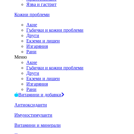
Язва и гастрит
Кожни проблеми
Акне
Гъбички и кожни проблеми
Други
Екземи и лишеи
Изгаряния
Рани
Меню
Акне
Гъбички и кожни проблеми
Други
Екземи и лишеи
Изгаряния
Рани
Витамини и добавки
Антиоксиданти
Имуностимуланти
Витамини и минерали