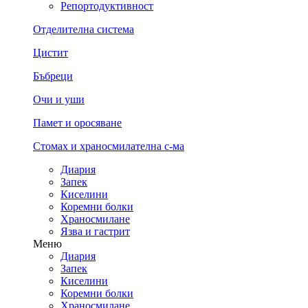
Репортодуктивност
Отделителна система
Цистит
Бъбреци
Очи и уши
Памет и оросяване
Стомах и храносмилателна с-ма
Диария
Запек
Киселини
Коремни болки
Храносмилане
Язва и гастрит
Меню
Диария
Запек
Киселини
Коремни болки
Храносмилане