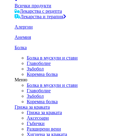
Всички продукти
Лекарства с рецепта
Лекарства и терапия
Алергии
Анемия
Болка
Болка в мускули и стави
Главоболие
Зъбобол
Коремна болка
Меню
Болка в мускули и стави
Главоболие
Зъбобол
Коремна болка
Грижа за краката
Грижа за краката
Аксесоари
Гъбички
Разширени вени
Хигиена за краката