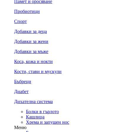
Памет и оросяване
Пробиотици
Спорт
Добавки за деца
Добавки за жени
Добавки за мъже
Коса, кожа и нокти
Кости, стави и мускули
Бъбреци
Диабет
Дихателна система
Болки в гърлото
Кашлица
Хрема и запушен нос
Меню