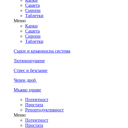
Капки
Сашета
Сиропи
Таблетки
Меню
Капки
Сашета
Сиропи
Таблетки
Сърце и кръвоносна система
Тютюнопушене
Стрес и безсъние
Черен дроб
Мъжко здраве
Потентност
Простата
Репортодуктивност
Меню
Потентност
Простата