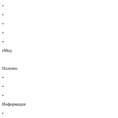
•
Бебешка козметика
•
Етерични масла
•
Хомеопатия
•
Хранителни добавки
•
Био козметика
еМед
Полезно
•
Изпълнителна агенция по лекарствата
•
Български фармацевтичен съюз
•
Българска асоциация на помощник-фармацевтите
Информация
•
Доставка