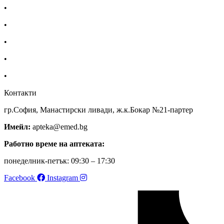
•
Екип
•
За нас
•
Общи условия
•
Политика за поверителност
•
Блог
Контакти
гр.София, Манастирски ливади, ж.к.Бокар №21-партер
Имейл:
apteka@emed.bg
Работно време на аптеката:
понеделник-петък: 09:30 – 17:30
Facebook
Instagram