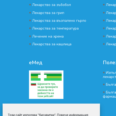
•
•
Лекарство за зъбобол
Лекар
•
•
Лекарства за грип
Лекар
•
•
Лекарства за възпалено гърло
Лекар
•
•
Лекарства за температура
Лекар
•
•
Лечение на хрема
Лекар
•
•
Лекарства за кашлица
Лекар
еМед
Поле
•
Изпъл
лекарс
•
Бълг
•
Бълга
фармац
Този сайт използва "бисквитки". Повече информация