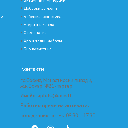
•
Витамини и минерали
•
Добавки за жени
•
ти
Бебешка козметика
•
Етерични масла
•
Хомеопатия
•
Хранителни добавки
•
Био козметика
Контакти
гр.София, Манастирски ливади,
ж.к.Бокар №21-партер
Имейл:
apteka@emed.bg
Работно време на аптеката:
понеделник-петък: 09:30 – 17:30