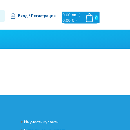
0.00
лв.
(
Вход / Регистрация
0
0.00 € )
•
Имуностимуланти