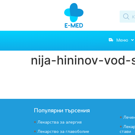
Меню
nija-hininov-vod-
Популярни търсения
•
Лечен
•
Лекарства за алергия
•
Лекар
•
Лекарство за главоболие
стави