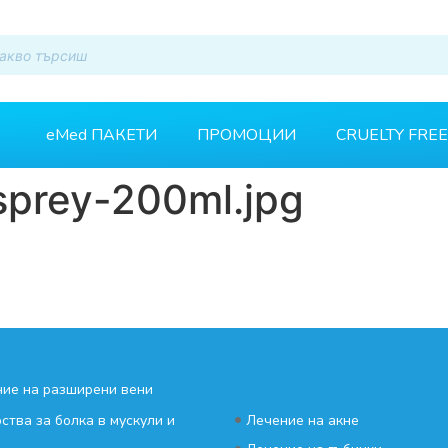
eMed ПАКЕТИ
ПРОМОЦИИ
CRUELTY FREE
sprey-200ml.jpg
ие на разширени вени
•
ства за болка в мускули и
Лечение на акне