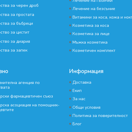
•
Лечение на гъбички
ства за черен дроб
•
Лечение на безсъние
ства за простата
•
Витамини за коса, кожа и нок
ства за бъбреци
•
Козметика за коса
ство за цистит
•
Козметика за лице
ство за диария
•
Мъжка козметика
•
ства за запек
Козметичен комплект
зно
Информация
•
Доставка
нителна агенция по
твата
•
Екип
арски фармацевтичен съюз
•
За нас
рска асоциация на помощник-
•
Общи условия
евтите
•
Политика за поверителност
•
Блог