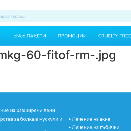
eMed ПАКЕТИ
ПРОМОЦИИ
CRUELTY FREE
mkg-60-fitof-rm-.jpg
ние на разширени вени
рства за болка в мускули и
•
Лечение на акне
•
Лечение на гъбички