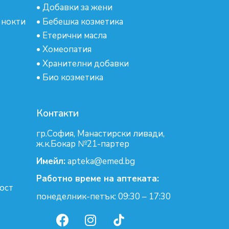
•
Добавки за жени
 нокти
•
Бебешка козметика
•
Етерични масла
•
Хомеопатия
•
Хранителни добавки
•
Био козметика
Контакти
гр.София, Манастирски ливади,
ж.к.Бокар №21-партер
Имейл:
apteka@emed.bg
Работно време на аптеката:
ост
понеделник-петък: 09:30 – 17:30