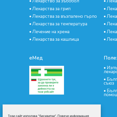
•
Лекарство за зъбобол
•
Лека
•
Лекарства за грип
•
Лека
•
Лекарства за възпалено гърло
•
Лека
•
Лекарства за температура
•
Лека
•
Лечение на хрема
•
Лека
•
Лекарства за кашлица
•
Лека
еМед
Поле
•
Изпъ
лекар
•
Бълг
съюз
•
Бълг
помощ
Този сайт използва "бисквитки". Повече информация