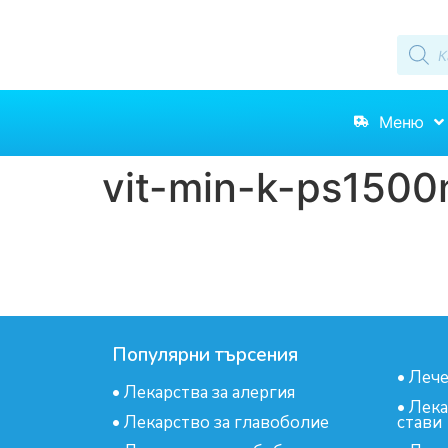
Меню
vit-min-k-ps1500
Популярни търсения
•
Лече
•
Лекарства за алергия
•
Лека
•
Лекарство за главоболие
стави