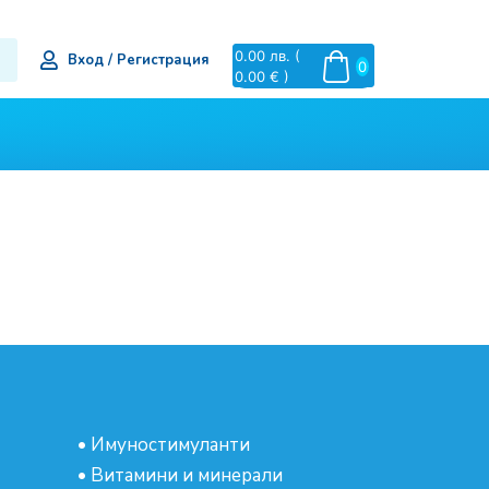
0.00
лв.
(
Вход / Регистрация
0
0.00 € )
•
Имуностимуланти
•
Витамини и минерали