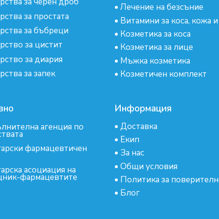
рства за черен дроб
•
Лечение на безсъние
рства за простата
•
Витамини за коса, кожа и
рства за бъбреци
•
Козметика за коса
рство за цистит
•
Козметика за лице
рство за диария
•
Мъжка козметика
рства за запек
•
Козметичен комплект
зно
Информация
•
Доставка
лнителна агенция по
ствата
•
Екип
арски фармацевтичен
•
За нас
•
Общи условия
арска асоциация на
ник-фармацевтите
•
Политика за поверителн
•
Блог