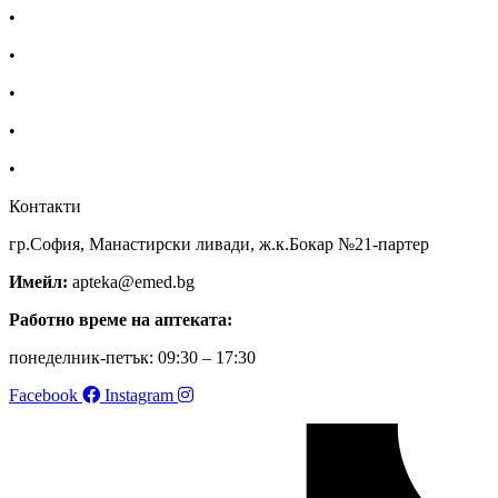
•
Екип
•
За нас
•
Общи условия
•
Политика за поверителност
•
Блог
Контакти
гр.София, Манастирски ливади, ж.к.Бокар №21-партер
Имейл:
apteka@emed.bg
Работно време на аптеката:
понеделник-петък: 09:30 – 17:30
Facebook
Instagram