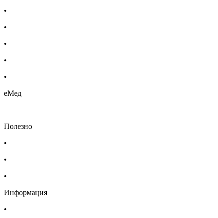
•
Бебешка козметика
•
Етерични масла
•
Хомеопатия
•
Хранителни добавки
•
Био козметика
еМед
Полезно
•
Изпълнителна агенция по лекарствата
•
Български фармацевтичен съюз
•
Българска асоциация на помощник-фармацевтите
Информация
•
Доставка