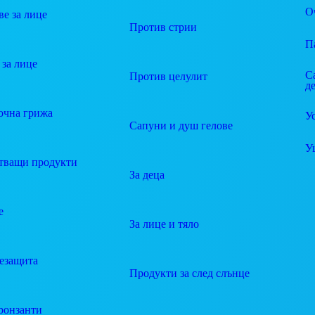
О
е за лице
Против стрии
П
за лице
С
Против целулит
д
очна грижа
У
Сапуни и душ гелове
У
тващи продукти
За деца
е
За лице и тяло
езащита
Продукти за след слънце
ронзанти