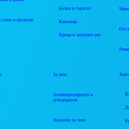
Болки в гърлото
Чере
 стави и мускули
Кашлица
Отсл
Хрема и запушен нос
Разш
е
За тяло
Хиг
В
Антиперспиранти и
дезодоранти
Д
Лосиони за тяло
К