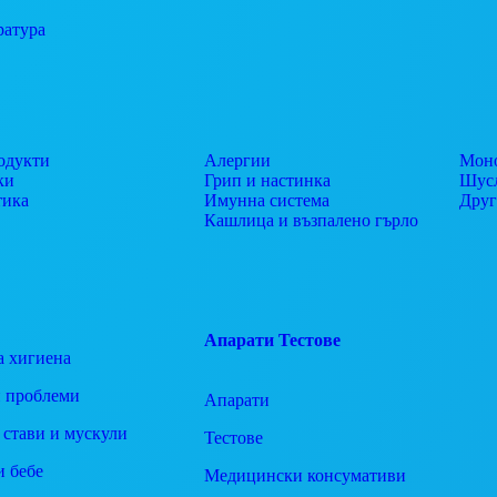
ратура
одукти
Алергии
Моно
ки
Грип и настинка
Шусл
тика
Имунна система
Дру
Кашлица и възпалено гърло
Апарати
Тестове
а хигиена
 проблеми
Апарати
 стави и мускули
Тестове
и бебе
Медицински консумативи