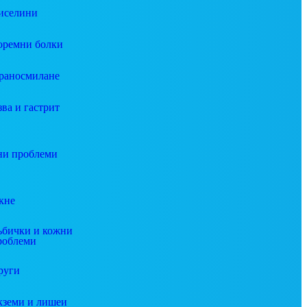
иселини
оремни болки
раносмилане
зва и гастрит
и проблеми
кне
ъбички и кожни
роблеми
руги
кземи и лишеи