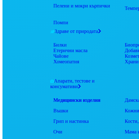
Пелени и мокри кърпички
Темпе
Помпи
Здраве от природата
Билки
Биопр
Етерични масла
Добав
Чайове
Козме
Хомеопатия
Храни
Апарати, тестове и
консумативи
Медицински изделия
Дамск
Въшки
Кожни
Грип и настинка
Кости,
Очи
Мама 