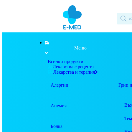
Меню
Всички продукти
Лекарства с рецепта
Лекарства и терапия
Алергии
Грип и
Въз
Анемия
Тем
Болка