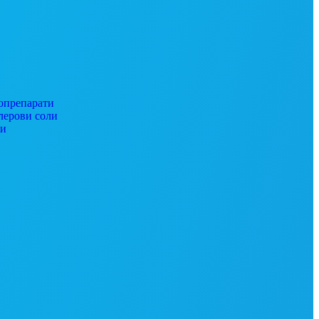
препарати
ерови соли
ги