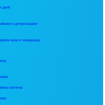
н дроб
абване и детоксикация
ирени вени и хемороиди
иена
ъшки
амска хигиена
рака