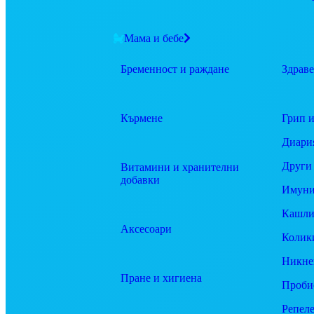
Мама и бебе
Бременност и раждане
Здраве
Кърмене
Грип и
Диари
Други
Витамини и хранителни
добавки
Имуни
Кашли
Аксесоари
Колик
Никне
Пране и хигиена
Проби
Репел