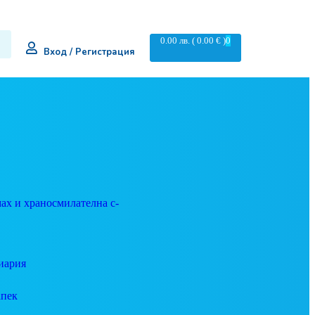
0.00
лв.
( 0.00 € )
0
Вход / Регистрация
ах и храносмилателна с-
иария
апек