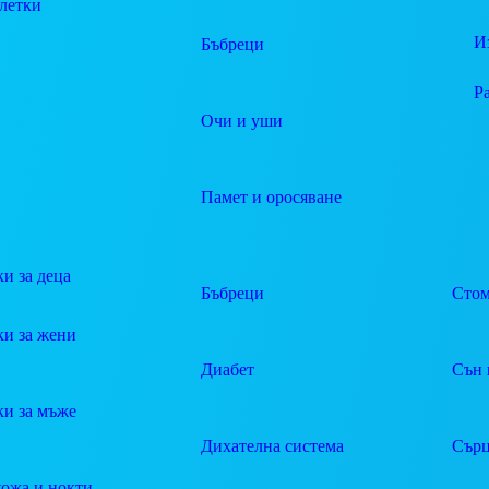
летки
И
Бъбреци
Р
Очи и уши
Памет и оросяване
и за деца
Бъбреци
Стом
ки за жени
Диабет
Сън 
ки за мъже
Дихателна система
Сърц
кожа и нокти