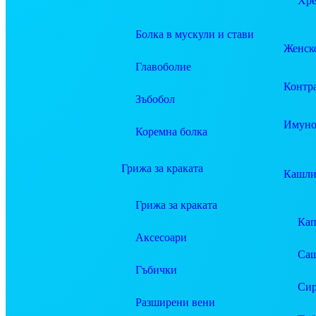
Хре
Болка в мускули и стави
Женско
Главоболие
Контр
Зъбобол
Имуно
Коремна болка
Грижа за краката
Кашли
Грижа за краката
Ка
Аксесоари
Саш
Гъбички
Си
Разширени вени