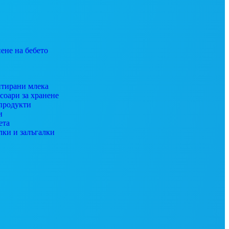
ене на бебето
тирани млека
соари за хранене
продукти
и
ета
лки и залъгалки