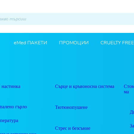
eMed ПАКЕТИ
ПРОМОЦИИ
CRUELTY FREE
 настинка
Сърце и кръвоносна система
Стом
ма
палено гърло
Тютюнопушене
Д
пература
З
Стрес и безсъние