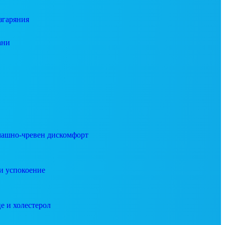
згаряния
ани
ашно-чревен дискомфорт
и успокоение
е и холестерол