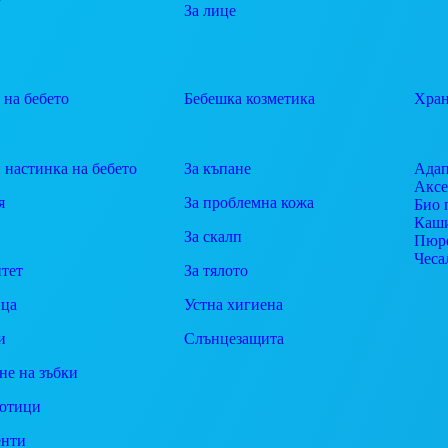
За лице
 на бебето
Бебешка козметика
Хран
 настинка на бебето
За къпане
Адап
Аксе
я
За проблемна кожа
Био 
Каш
За скалп
Пюр
Чеса
тет
За тялото
ца
Устна хигиена
и
Слънцезащита
не на зъбки
отици
енти