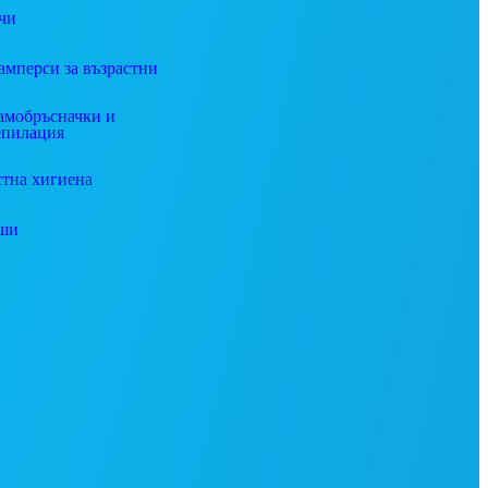
чи
амперси за възрастни
амобръсначки и
епилация
стна хигиена
ши