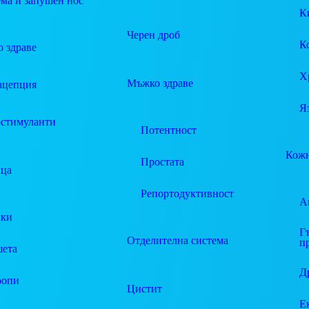
ма и запушен нос
К
Черен дроб
К
 здраве
Х
Мъжко здраве
ацепция
Я
стимуланти
Потентност
Кожн
Простата
ца
Репортодуктивност
А
пки
Г
Отделителна система
п
ета
Д
ропи
Цистит
Е