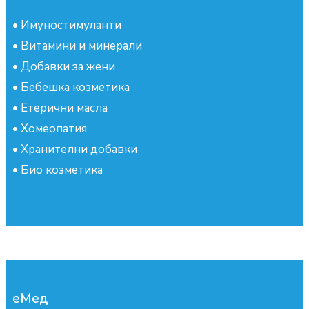
•
Имуностимуланти
•
Витамини и минерали
•
Добавки за жени
•
Бебешка козметика
•
Етерични масла
•
Хомеопатия
•
Хранителни добавки
•
Био козметика
еМед