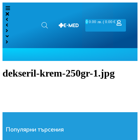
0
0.00
лв.
( 0.00 € )
dekseril-krem-250gr-1.jpg
Популярни търсения