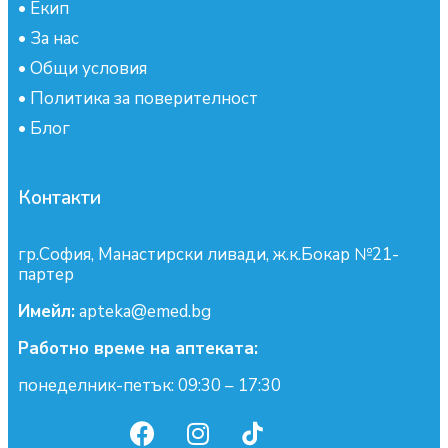
•
Екип
•
За нас
•
Общи условия
•
Политика за поверителност
•
Блог
Контакти
гр.София, Манастирски ливади, ж.к.Бокар №21-
партер
Имейл:
apteka@emed.bg
Работно време на аптеката:
понеделник-петък: 09:30 – 17:30