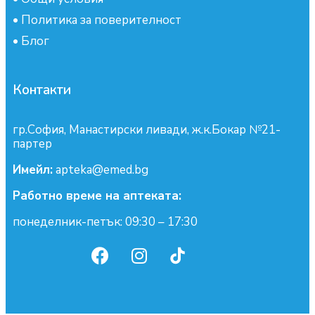
•
Политика за поверителност
•
Блог
Контакти
гр.София, Манастирски ливади, ж.к.Бокар №21-
партер
Имейл:
apteka@emed.bg
Работно време на аптеката:
понеделник-петък: 09:30 – 17:30