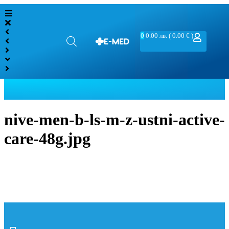
0
0.00
лв.
( 0.00 € )
nive-men-b-ls-m-z-ustni-active-
care-48g.jpg