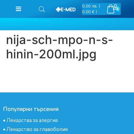
0.00
лв.
(
0
0.00 € )
nija-sch-mpo-n-s-
hinin-200ml.jpg
Популярни търсения
•
Лекарства за алергия
•
Лекарство за главоболие