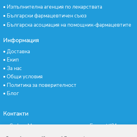
•
Изпълнителна агенция по лекарствата
•
Български фармацевтичен съюз
•
Българска асоциация на помощник-фармацевтите
Информация
•
Доставка
•
Екип
•
За нас
•
Общи условия
•
Политика за поверителност
•
Блог
Контакти
гр.София, Манастирски ливади, ж.к.Бокар №21-
партер