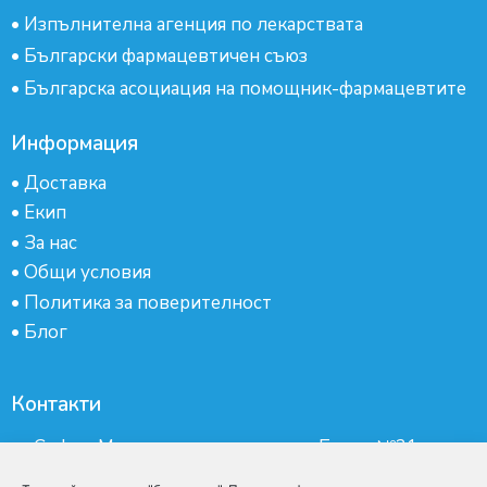
•
Изпълнителна агенция по лекарствата
•
Български фармацевтичен съюз
•
Българска асоциация на помощник-фармацевтите
Информация
•
Доставка
•
Екип
•
За нас
•
Общи условия
•
Политика за поверителност
•
Блог
Контакти
гр.София, Манастирски ливади, ж.к.Бокар №21-
партер