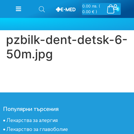
0.00
лв.
(
0
0.00 € )
pzbilk-dent-detsk-6-
50m.jpg
Популярни търсения
•
Лекарства за алергия
•
Лекарство за главоболие