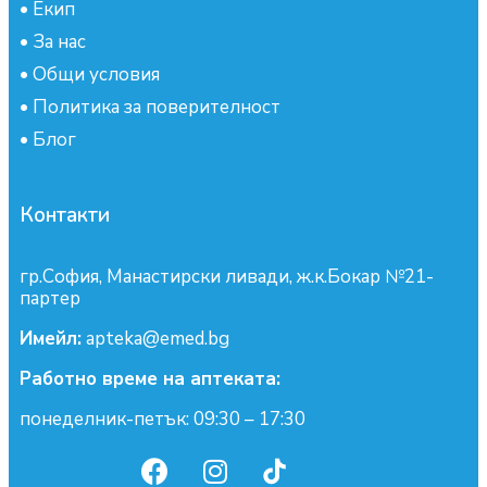
•
Екип
•
За нас
•
Общи условия
•
Политика за поверителност
•
Блог
Контакти
гр.София, Манастирски ливади, ж.к.Бокар №21-
партер
Имейл:
apteka@emed.bg
Работно време на аптеката:
понеделник-петък: 09:30 – 17:30