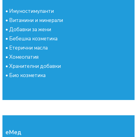
•
Имуностимуланти
•
Витамини и минерали
•
Добавки за жени
•
Бебешка козметика
•
Етерични масла
•
Хомеопатия
•
Хранителни добавки
•
Био козметика
еМед