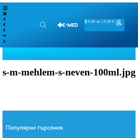
0
0.00
лв.
( 0.00 € )
s-m-mehlem-s-neven-100ml.jpg
Популярни търсения