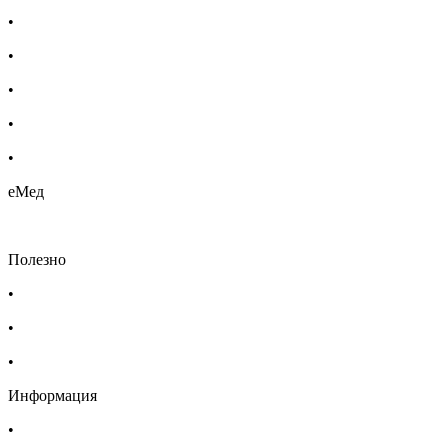
•
Бебешка козметика
•
Етерични масла
•
Хомеопатия
•
Хранителни добавки
•
Био козметика
еМед
Полезно
•
Изпълнителна агенция по лекарствата
•
Български фармацевтичен съюз
•
Българска асоциация на помощник-фармацевтите
Информация
•
Доставка