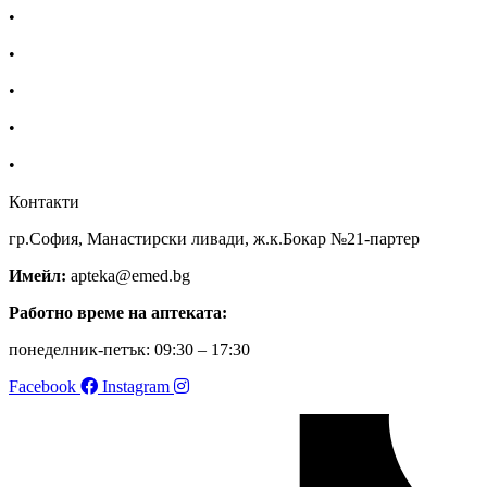
•
Екип
•
За нас
•
Общи условия
•
Политика за поверителност
•
Блог
Контакти
гр.София, Манастирски ливади, ж.к.Бокар №21-партер
Имейл:
apteka@emed.bg
Работно време на аптеката:
понеделник-петък: 09:30 – 17:30
Facebook
Instagram