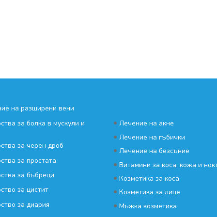
ие на разширени вени
•
ства за болка в мускули и
Лечение на акне
•
Лечение на гъбички
ства за черен дроб
•
Лечение на безсъние
ства за простата
•
Витамини за коса, кожа и нок
ства за бъбреци
•
Козметика за коса
ство за цистит
•
Козметика за лице
ство за диария
•
Мъжка козметика