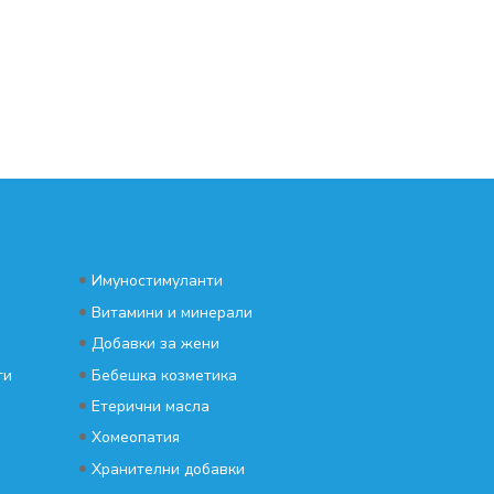
•
Имуностимуланти
•
Витамини и минерали
•
Добавки за жени
•
ти
Бебешка козметика
•
Етерични масла
•
Хомеопатия
•
Хранителни добавки