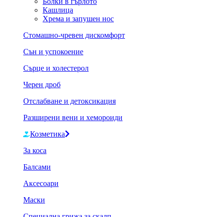
Болки в гърлото
Кашлица
Хрема и запушен нос
Стомашно-чревен дискомфорт
Сън и успокоение
Сърце и холестерол
Черен дроб
Отслабване и детоксикация
Разширени вени и хемороиди
Козметика
За коса
Балсами
Аксесоари
Маски
Специална грижа за скалп