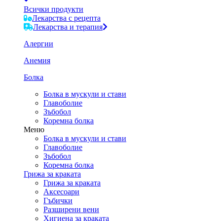
Всички продукти
Лекарства с рецепта
Лекарства и терапия
Алергии
Анемия
Болка
Болка в мускули и стави
Главоболие
Зъбобол
Коремна болка
Меню
Болка в мускули и стави
Главоболие
Зъбобол
Коремна болка
Грижа за краката
Грижа за краката
Аксесоари
Гъбички
Разширени вени
Хигиена за краката