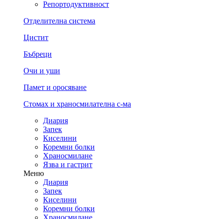
Репортодуктивност
Отделителна система
Цистит
Бъбреци
Очи и уши
Памет и оросяване
Стомах и храносмилателна с-ма
Диария
Запек
Киселини
Коремни болки
Храносмилане
Язва и гастрит
Меню
Диария
Запек
Киселини
Коремни болки
Храносмилане