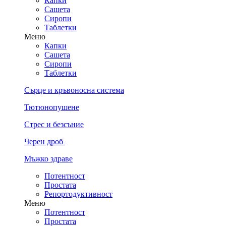
Капки
Сашета
Сиропи
Таблетки
Меню
Капки
Сашета
Сиропи
Таблетки
Сърце и кръвоносна система
Тютюнопушене
Стрес и безсъние
Черен дроб
Мъжко здраве
Потентност
Простата
Репортодуктивност
Меню
Потентност
Простата