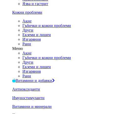
Язва и гастрит
Кожни проблеми
Акне
Гъбички и кожни проблеми
Други
Екземи и лишеи
Изгаряния
Рани
Меню
Акне
Гъбички и кожни проблеми
Други
Екземи и лишеи
Изгаряния
Рани
Витамини и добавки
Антиоксиданти
Имуностимуланти
Витамини и минерали