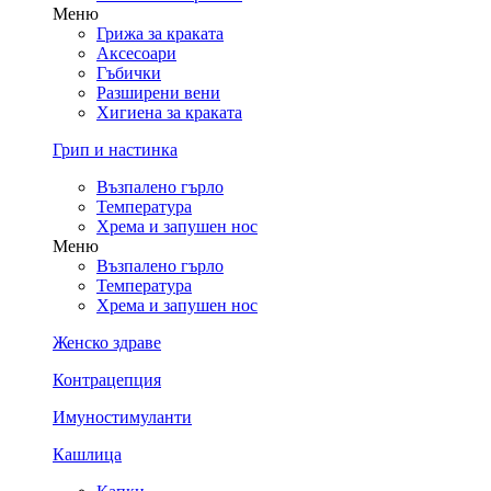
Меню
Грижа за краката
Аксесоари
Гъбички
Разширени вени
Хигиена за краката
Грип и настинка
Възпалено гърло
Температура
Хрема и запушен нос
Меню
Възпалено гърло
Температура
Хрема и запушен нос
Женско здраве
Контрацепция
Имуностимуланти
Кашлица