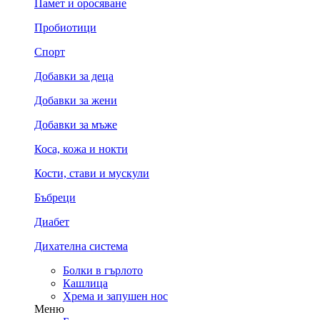
Памет и оросяване
Пробиотици
Спорт
Добавки за деца
Добавки за жени
Добавки за мъже
Коса, кожа и нокти
Кости, стави и мускули
Бъбреци
Диабет
Дихателна система
Болки в гърлото
Кашлица
Хрема и запушен нос
Меню