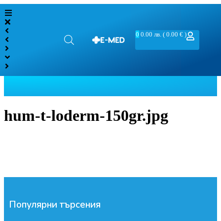
0
0.00
лв.
( 0.00 € )
hum-t-loderm-150gr.jpg
Популярни търсения