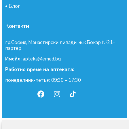
•
Блог
Контакти
гр.София, Манастирски ливади, ж.к.Бокар №21-
партер
Имейл:
apteka@emed.bg
Работно време на аптеката:
понеделник-петък: 09:30 – 17:30
0