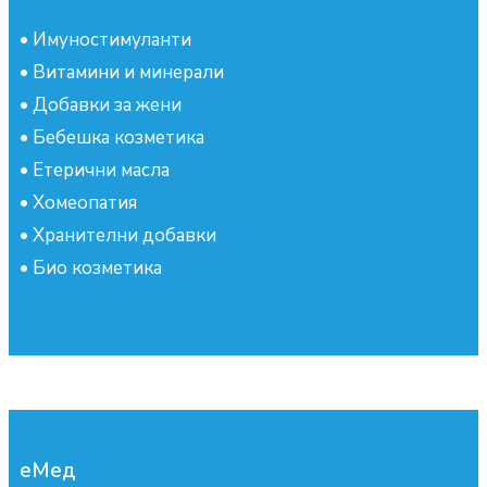
•
Имуностимуланти
•
Витамини и минерали
•
Добавки за жени
•
Бебешка козметика
•
Етерични масла
•
Хомеопатия
•
Хранителни добавки
•
Био козметика
еМед