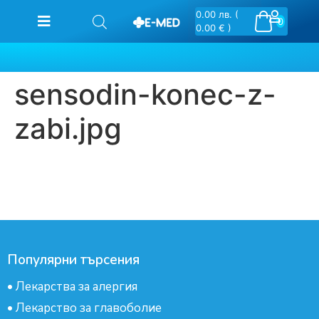
0.00
лв.
(
0
0.00 € )
sensodin-konec-z-
zabi.jpg
Популярни търсения
•
Лекарства за алергия
•
Лекарство за главоболие