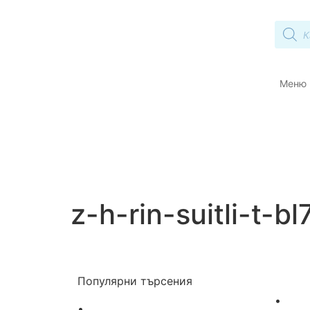
Меню
z-h-rin-suitli-t-bl
Популярни търсения
•
Лече
•
Лекарства за алергия