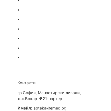
•
Витамини и минерали
•
Добавки за жени
•
кти
Бебешка козметика
•
Етерични масла
•
Хомеопатия
•
Хранителни добавки
•
Био козметика
Контакти
гр.София, Манастирски ливади,
ж.к.Бокар №21-партер
Имейл:
apteka@emed.bg