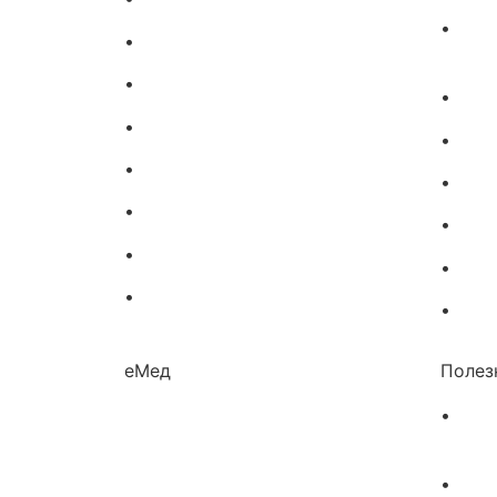
•
Лека
•
Лекарство за главоболие
стави
•
Лекарство за зъбобол
•
Лека
•
Лекарства за грип
•
Лека
•
Лекарства за възпалено гърло
•
Лека
•
Лекарства за температура
•
Лека
•
Лечение на хрема
•
Лека
•
Лекарства за кашлица
•
Лека
еМед
Полез
•
Изпъ
лекарс
•
Бълг