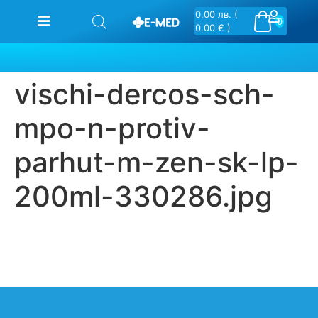
0.00
лв.
(
0
0.00 € )
vischi-dercos-sch-
mpo-n-protiv-
parhut-m-zen-sk-lp-
200ml-330286.jpg