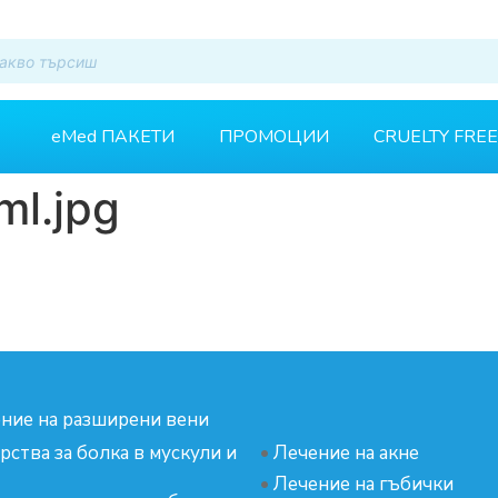
eMed ПАКЕТИ
ПРОМОЦИИ
CRUELTY FREE
ml.jpg
ние на разширени вени
рства за болка в мускули и
•
Лечение на акне
•
Лечение на гъбички