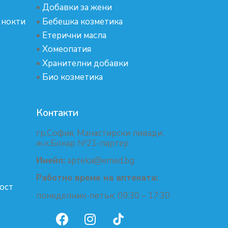
•
Добавки за жени
 нокти
•
Бебешка козметика
•
Етерични масла
•
Хомеопатия
•
Хранителни добавки
•
Био козметика
Контакти
гр.София, Манастирски ливади,
ж.к.Бокар №21-партер
Имейл:
apteka@emed.bg
Работно време на аптеката:
ост
понеделник-петък: 09:30 – 17:30