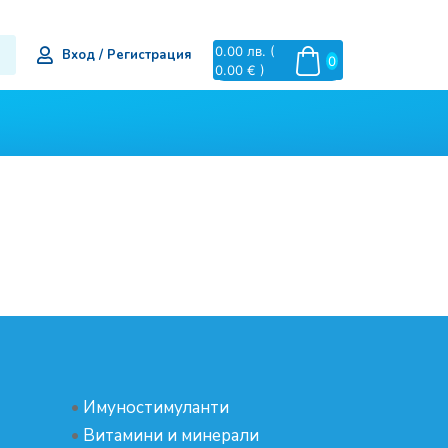
0.00
лв.
(
Вход / Регистрация
0
0.00 € )
•
Имуностимуланти
•
Витамини и минерали