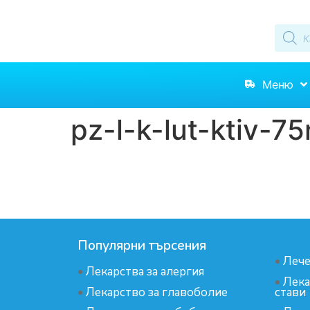
Меню
pz-l-k-lut-ktiv-75
Популярни търсения
•
Лече
•
Лекарства за алергия
•
Лека
•
Лекарство за главоболие
стави