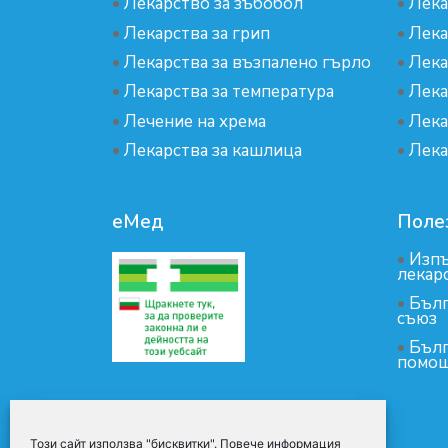
•
Лекарство за зъбобол
•
Лека
•
Лекарства за грип
•
Лека
•
Лекарства за възпалено гърло
•
Лека
•
Лекарства за температура
•
Лека
•
Лечение на хрема
•
Лека
•
Лекарства за кашлица
•
Лека
еМед
Поле
•
Изпъ
лекар
•
Бълг
съюз
•
Бълг
помощ
Този сайт използва "бисквитки". Повече информация