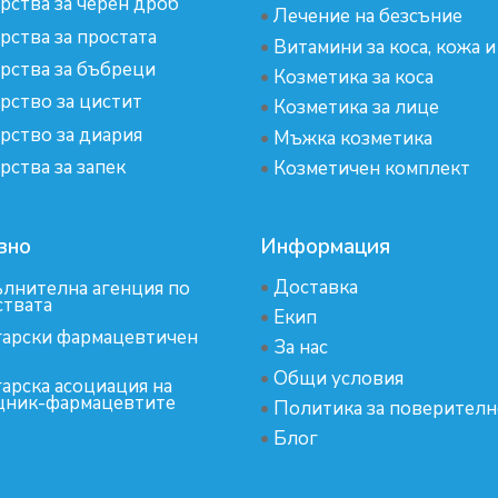
рства за черен дроб
•
Лечение на безсъние
рства за простата
•
Витамини за коса, кожа и
рства за бъбреци
•
Козметика за коса
рство за цистит
•
Козметика за лице
рство за диария
•
Мъжка козметика
рства за запек
•
Козметичен комплект
зно
Информация
•
Доставка
лнителна агенция по
ствата
•
Екип
арски фармацевтичен
•
За нас
•
Общи условия
арска асоциация на
ник-фармацевтите
•
Политика за поверителн
•
Блог